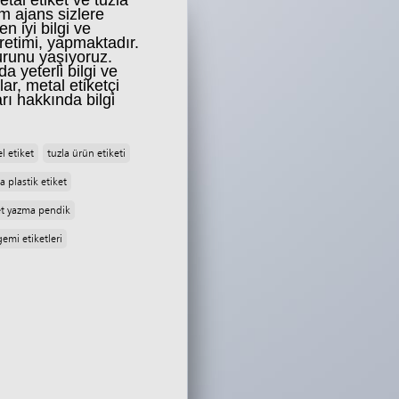
tal etiket ve tuzla
am ajans sizlere
n iyi bilgi ve
üretimi, yapmaktadır.
rurunu yaşıyoruz.
a yeterli bilgi ve
ar, metal etiketçi
arı hakkında bilgi
l etiket
tuzla ürün etiketi
a plastik etiket
et yazma pendik
gemi etiketleri