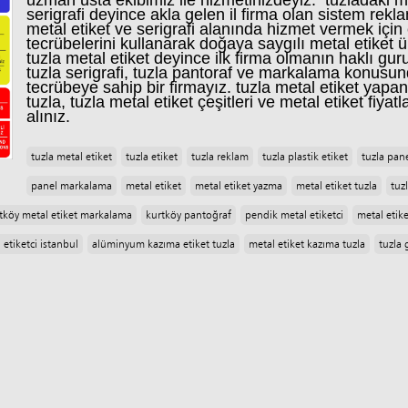
uzman usta ekibimiz ile hizmetinizdeyiz. tuzladaki me
serigrafi deyince akla gelen il firma olan sistem rekl
metal etiket ve serigrafi alanında hizmet vermek için e
tecrübelerini kullanarak doğaya saygılı metal etiket 
tuzla metal etiket deyince ilk firma olmanın haklı gu
tuzla serigrafi, tuzla pantoraf ve markalama konusund
tecrübeye sahip bir firmayız. tuzla metal etiket yapanl
tuzla, tuzla metal etiket çeşitleri ve metal etiket fiyatl
alınız.
tuzla metal etiket
tuzla etiket
tuzla reklam
tuzla plastik etiket
tuzla pane
panel markalama
metal etiket
metal etiket yazma
metal etiket tuzla
tuzl
tköy metal etiket markalama
kurtköy pantoğraf
pendik metal etiketci
metal etik
 etiketci istanbul
alüminyum kazıma etiket tuzla
metal etiket kazıma tuzla
tuzla 