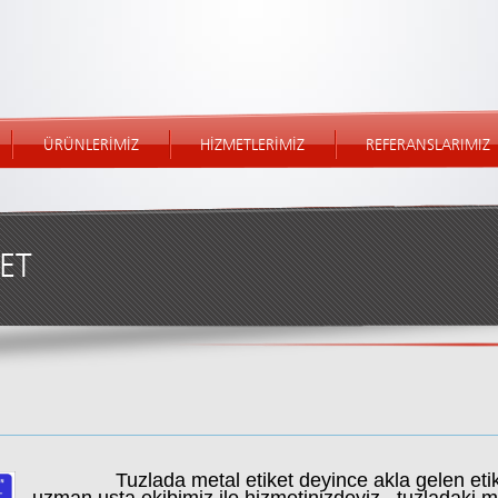
ÜRÜNLERİMİZ
HİZMETLERİMİZ
REFERANSLARIMIZ
ET
Tuzlada metal etiket deyince akla gelen etik