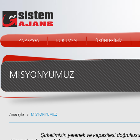
ANASAYFA
KURUMSAL
ÜRÜNLERİMİZ
MİSYONYUMUZ
Anasayfa
MİSYONYUMUZ
Şirketimizin yetenek ve kapasitesi doğrultusunda, mü