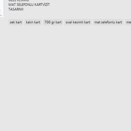
ÖZEL KESİMLİ
MAT SELEFONLU KARTVİZİT
TASARIMI
sek kart
kalın kart
700 gr kart
oval kesimli kart
mat selefonlu kart
met