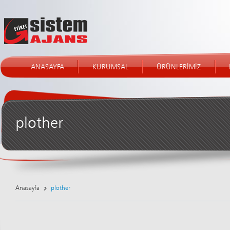
ANASAYFA
KURUMSAL
ÜRÜNLERİMİZ
plother
Anasayfa
plother